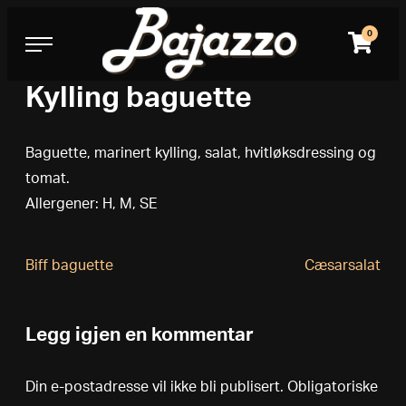
Bajazzo Pizza
Skip
to
0
content
Kylling baguette
Baguette, marinert kylling, salat, hvitløksdressing og
tomat.
Allergener: H, M, SE
Innleggsnavigasjon
Biff baguette
Cæsarsalat
Legg igjen en kommentar
Din e-postadresse vil ikke bli publisert.
Obligatoriske