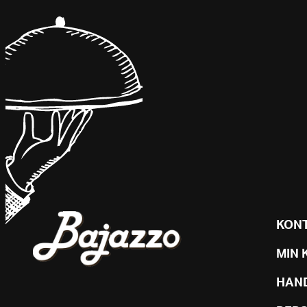
KON
MIN 
HAN