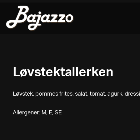
Bajazzo Pizza
Skip
to
content
Løvstektallerken
Løvstek, pommes frites, salat, tomat, agurk, dress
Allergener: M, E, SE