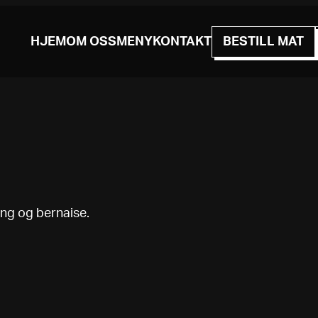
HJEM
OM OSS
MENY
KONTAKT
BESTILL MAT
ing og bernaise.