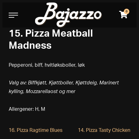
Bajazzo Pizza
Skip
to
0
content
15. Pizza Meatball
Madness
Pepperoni, biff, hvitløksboller, løk
Valg av: Biffkjøtt, Kjøttboller, Kjøttdeig, Marinert
kylling, Mozzarellaost og mer
Allergener: H, M
Innleggsnavigasjon
16. Pizza Ragtime Blues
14. Pizza Tasty Chicken